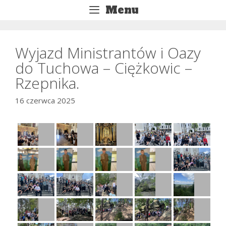
Przejdź
Menu
do
treści
Wyjazd Ministrantów i Oazy
do Tuchowa – Ciężkowic –
Rzepnika.
16 czerwca 2025