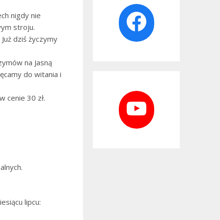
Faceboo
ech nigdy nie
ym stroju.
. Już dziś życzymy
rzymów na Jasną
hęcamy do witania i
YouTub
 cenie 30 zł.
alnych.
siącu lipcu: