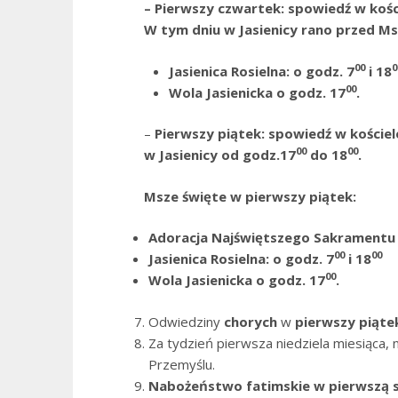
– Pierwszy czwartek:
spowiedź w kośc
W tym dniu w Jasienicy rano przed Ms
00
0
Jasienica Rosielna: o godz. 7
i 18
00
Wola Jasienicka o godz. 17
.
–
Pierwszy piątek:
spowiedź w kościel
00
00
w Jasienicy od godz.17
do 18
.
Msze święte w pierwszy piątek:
Adoracja Najświętszego Sakramentu 
00
00
Jasienica Rosielna: o godz. 7
i 18
00
Wola Jasienicka o godz. 17
.
Odwiedziny
chorych
w
pierwszy piąte
Za tydzień pierwsza niedziela miesiąca,
Przemyślu.
Nabożeństwo fatimskie
w pierwszą s