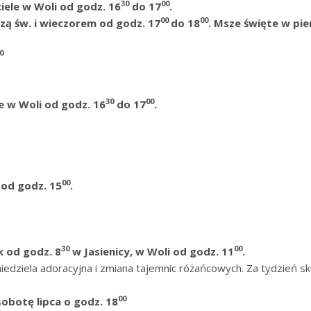
30
00
iele w Woli od godz. 16
do 17
.
00
00
zą św. i wieczorem od godz. 17
do 18
. Msze święte w pi
0
30
00
e w Woli od godz. 16
do 17
.
00
od godz. 15
.
30
00
k od godz. 8
w Jasienicy, w Woli od godz. 11
.
 niedziela adoracyjna i zmiana tajemnic różańcowych. Za tydzień 
00
obotę lipca o godz. 18