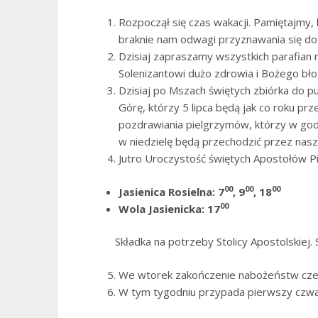
Rozpoczął się czas wakacji. Pamiętajmy, 
braknie nam odwagi przyznawania się do 
Dzisiaj zapraszamy wszystkich parafian n
Solenizantowi dużo zdrowia i Bożego bł
Dzisiaj po Mszach świętych zbiórka do 
Górę, którzy 5 lipca będą jak co roku pr
pozdrawiania pielgrzymów, którzy w go
w niedzielę będą przechodzić przez nasz
Jutro Uroczystość świętych Apostołów Pi
00
00
00
Jasienica Rosielna: 7
, 9
, 18
00
Wola Jasienicka: 17
Składka na potrzeby Stolicy Apostolskiej.
We wtorek zakończenie nabożeństw cz
W tym tygodniu przypada pierwszy czwart