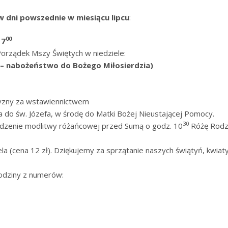
 dni powszednie w miesiącu lipcu
:
00
 7
orządek Mszy Świętych w niedziele:
– nabożeństwo do Bożego Miłosierdzia)
zyzny za wstawiennictwem
 do św. Józefa, w środę do Matki Bożej Nieustającej Pomocy.
30
adzenie modlitwy różańcowej przed Sumą o godz. 10
Różę Rodz
a (cena 12 zł). Dziękujemy za sprzątanie naszych świątyń, kwiaty 
odziny z numerów: