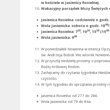
w kościele w Jasienicy Rosielnej.
Wakacyjny porządek Mszy Świętych w
Jasienica Rosielna
:
codziennie o godz.
00
Wola Jasienicka
:
sobota o godz. 18
P
30
30
30
00
Jasienica Rosielna: 7
, 10
, 15
(15
00
Wola Jasienicka: 9
W poniedziałek Nowenna w intencji Ojc
św. Andrzeja Boboli. We wtorek Nowenna
W przyszłą niedzielę prosimy o poprow
Bożej Królowej Rodzin.
Zachęcamy do czytania tygodnika Niedziel
czystości.
W tym tygodniu do sprzątania prosimy r
Jasienica Rosielna: od 277 do 286.
Wola Jasienicka: od 79 do 84a.