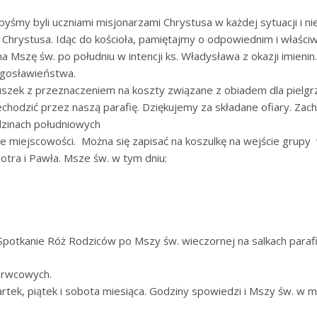
byśmy byli uczniami misjonarzami Chrystusa w każdej sytuacji i ni
Chrystusa. Idąc do kościoła, pamiętajmy o odpowiednim i właściw
a Mszę św. po południu w intencji ks. Władysława z okazji imienin
ogosławieństwa.
puszek z przeznaczeniem na koszty związane z obiadem dla pielg
zechodzić przez naszą parafię. Dziękujemy za składane ofiary. Zac
dzinach południowych
e miejscowości. Można się zapisać na koszulkę na wejście grupy w
otra i Pawła. Msze św. w tym dniu:
 Spotkanie Róż Rodziców po Mszy św. wieczornej na salkach parafi
erwcowych.
ek, piątek i sobota miesiąca. Godziny spowiedzi i Mszy św. w mie