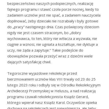
bezpieczeństwo naszych podopiecznych, realizację
fajnego programu i stawić czoła porze nocnej, kiedy to
zadaniem uczniów jest nie spać, a zadaniem nauczyciela
dopilnować, żeby dzieciaki nie rozrabiały i były gotowe
do „pracy” następnego dnia. Czas poświęcony dzieciom
nigdy nie jest czasem straconym, bo „dobry
wychowawca, to ten, który nie wtłacza a wyzwala, nie
ciągnie a wznosi, nie ugniata a kształtuje, nie dyktuje a
uczy, nie żąda a zapytuje.” Takie podejście do
obowiązków pozwala przeżyć wraz z dziećmi wiele
dających satysfakcję chwil.
Tegoroczne wyjazdowe rekolekcje przed
bierzmowaniem uczniów klas VIII trwały od 23 do 25
lutego 2023 roku i odbyły się w Ośrodku Rekolekcyjnym
Archidiecezji Przemyskiej w Heluszu, a nad realizacją
programu czuwali rekolekcjonista Ksiądz Gerard,
którego wpierał nasz Ksiądz Karol. Oczywiście opieka
duchowa na rekolekcjach jest najważniejsza, ale żeby