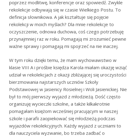
poprzez modlitwę, konferencje oraz spowiedź. Zwykle
rekolekcje odbywają się w czasie Wielkiego Postu. To
definicja słownikowa. A jak kształtuje się pojęcie
rekolekcji w moich myślach? Dla mnie rekolekcje to
oczyszczenie, odnowa duchowa, coś czego potrzebuję
przynajmniej raz w roku. Pomagają mi zrozumieć pewne
ważne sprawy i pomagają mi spojrzeć na nie inaczej.
W tym roku dzięki temu, że mam wychowawstwo w
klasie VIII A i prośbie księdza Karola miałam okazję wziąć
udział w rekolekcjach z okazji zbliżającej się uroczystości
bierzmowania najstarszych uczniów Szkoły
Podstawowej w Jasienicy Rosielnej i Woli Jasienickiej. Nie
był to mój pierwszy wyjazd z młodzieżą. Dość często
organizuję wycieczki szkolne, a także kilkakrotnie
pomagałam księżom wcześniej pracującym w naszej
szkole i parafii zaopiekować się młodzieżą podczas
wyjazdów rekolekcyjnych. Każdy wyjazd z uczniami to
dla nauczyciela wyzwanie, bo trzeba zadbać o