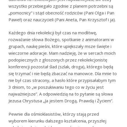
wszystko przebiegało zgodnie z planem potrzebni są
„pomocnicy” i stąd obecność rodziców (Pani Olga i Pan
Paweł) oraz nauczycieli (Pani Aneta, Pan Krzysztof i ja).
Każdego dnia rekolekcji był czas na modlitwę,
rozważanie słowa Bożego, spotkanie z animatorami w
grupach, naukę pieśni, które upiększały msze święte i
wieczorne adoracje. Mam nadzieję, że w sercach moich
podopiecznych z głoszonych przez rekolekcjonistę
konferencji pozostał ślad (szlak, droga), którego będą
się trzymać i nie będą zbaczać na manowce. Dla mnie to
nie był czas stracony, a hasło które przypisałabym tym
3 dniom, to „w poszukiwaniu tego co w życiu jest
najważniejsze”. A odpowiedzią na to pytanie są słowa
Jezusa Chrystusa „Ja jestem Drogą, Prawdą i Życiem”.
Pewnie dla ośmioklasistów, którzy stają przed
wyborem kierunku dalszego kształcenia, przyszłej