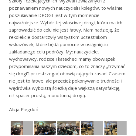
szkoły i czekających ich wyzwań związanych z
poznawaniem nowych nauczycieli i kolegów, to właśnie
poszukiwanie DROGI jest w tym momencie
najważniejsze. Wybór tej właściwej drogi, która ma ich
zaprowadzić do celu nie jest łatwy. Mam nadzieję, że
rekolekcje dostarczyły wszystkim uczestnikom
wskazówek, które będą pomocne w osiągnięciu
zakładanego celu podróży. My: nauczyciele,
wychowawcy, rodzice i katecheci mamy obowiązek
przypominania naszym dzieciom, co to znaczy „trzymać
się drogi”i przestrzegać obowiązujących zasad. Czasem
nie jest to łatwe, ale przecież pokonywanie trudności i
wędrówka wyboistą ścieżką daje większą satysfakcję,
niż spacer prostą, monotonną drogą.
Alicja Piegdoń