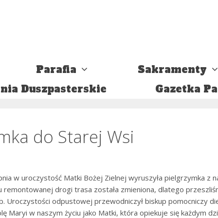
Parafia
Sakramenty
nia Duszpasterskie
Gazetka Pa
ymka do Starej Wsi
rpnia w uroczystość Matki Bożej Zielnej wyruszyła pielgrzymka z n
 remontowanej drogi trasa została zmieniona, dlatego przeszli
. Uroczystości odpustowej przewodniczył biskup pomocniczy diece
olę Maryi w naszym życiu jako Matki, która opiekuje się każdym dz