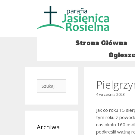
Przejdź
do
treści
Strona Główna
Ogłosze
Pielgrz
Szukaj:
4 września 2023
Jak co roku 15 sie
tym roku z powodu
nas około 160 osób
Archiwa
podkreślił ważną r