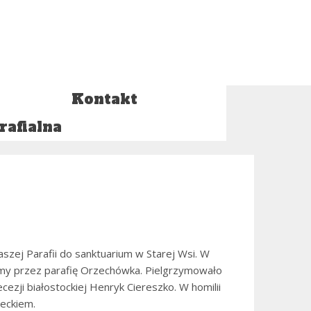
Kontakt
rafialna
aszej Parafii do sanktuarium w Starej Wsi. W
śmy przez parafię Orzechówka. Pielgrzymowało
zji białostockiej Henryk Ciereszko. W homilii
ieckiem.