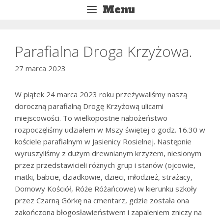
Przejdź
Menu
do
treści
Parafialna Droga Krzyżowa.
27 marca 2023
W piątek 24 marca 2023 roku przeżywaliśmy naszą
doroczną parafialną Drogę Krzyżową ulicami
miejscowości. To wielkopostne nabożeństwo
rozpoczęliśmy udziałem w Mszy świętej o godz. 16.30 w
kościele parafialnym w Jasienicy Rosielnej. Następnie
wyruszyliśmy z dużym drewnianym krzyżem, niesionym
przez przedstawicieli różnych grup i stanów (ojcowie,
matki, babcie, dziadkowie, dzieci, młodzież, strażacy,
Domowy Kościół, Róże Różańcowe) w kierunku szkoły
przez Czarną Górkę na cmentarz, gdzie została ona
zakończona błogosławieństwem i zapaleniem zniczy na