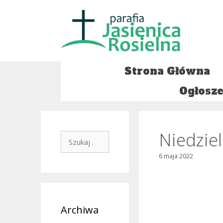
Przejdź
do
treści
Strona Główna
Ogłosze
Niedziel
Szukaj:
6 maja 2022
Archiwa