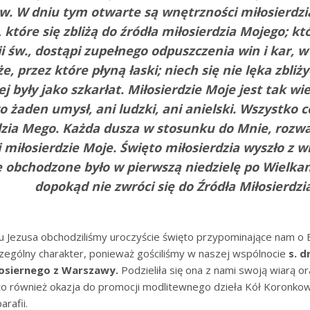
w. W dniu tym otwarte są wnętrzności miłosierdz
 które się zbliżą do źródła miłosier­dzia Mojego; k
i św., dostąpi zupełnego odpuszczenia win i kar, w
e, przez które płyną łaski; niech się nie lęka zbli
ej były jako szkarłat. Miłosierdzie Moje jest tak wi
go żaden umysł, ani ludzki, ani anielski. Wszystko c
dzia Mego. Każda dusza w stosunku do Mnie, rozwa
i miłosierdzie Moje. Święto miłosierdzia wyszło z 
e obchodzone było w pierwszą niedzielę po Wielkan
dopokąd nie zwróci
się
do Źródła Miłosierdz
iu Jezusa obchodziliśmy uroczyście święto przypominające nam o 
czególny charakter, ponieważ gościliśmy w naszej wspólnocie
s.
d
łosiernego z Warszawy.
Podzieliła się ona z nami swoją wiarą 
 to również okazja do promocji modlitewnego dzieła Kół Koronko
rafii.