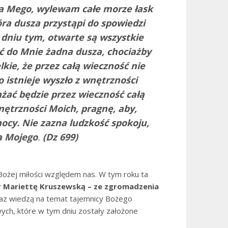
ia Mego, wylewam całe morze łask
tóra dusza przystąpi do spowiedzi
 dniu tym, otwarte są wszystkie
żyć do Mnie żadna dusza, chociażby
elkie, że przez całą wieczność nie
o istnieje wyszło z wnętrzności
żać będzie przez wieczność całą
wnętrzności Moich, pragnę, aby,
ocy. Nie zazna ludzkość spokoju,
ia Mojego
.
(Dz 699)
Bożej miłości względem nas. W tym roku ta
r Mariettę Kruszewską – ze zgromadzenia
oraz wiedzą na temat tajemnicy Bożego
wych, które w tym dniu zostały założone