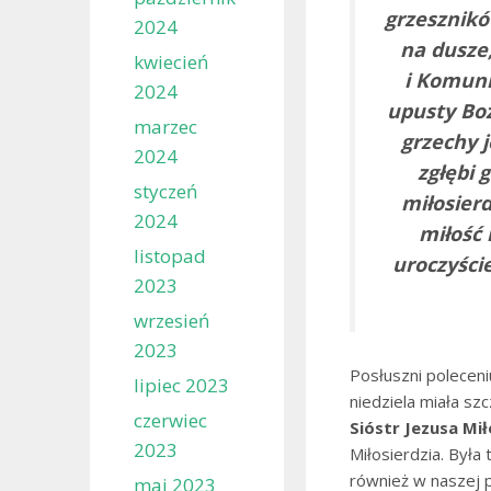
grzesznikó
2024
na dusze,
kwiecień
i Komuni
2024
upusty Boż
marzec
grzechy j
2024
zgłębi 
styczeń
miłosier
2024
miłość 
listopad
uroczyści
2023
wrzesień
2023
Posłuszni polecen
lipiec 2023
niedziela miała sz
czerwiec
Sióstr Jezusa Mi
2023
Miłosierdzia. Była
również w naszej pa
maj 2023