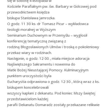
się w sobotę 4 listopada w
Kościele Parafialnym pw. św. Barbary w Golcowej pod
przewodnictwem księdza
biskupa Stanisława Jamrozka.
O godz. 11 30 ks. dr Tomasz Picur – wykładowca
teologii moralnej w Wyższym
Seminarium Duchownym w Przemyślu – wygłosił
konferencję tematyczną związaną z
rodziną Błogosławionych Ulmów i troską o pokoleniowy
przekaz wiary w rodzinach.
Następnie, o godz. 12 00 , miała miejsce adoracja
Najświętszego Sakramentu i nowenna do
Matki Bożej Nieustającej Pomocy. Kulminacyjnym
punktem uroczystości była
Eucharystia odprawiona o godz. 12 30 , którą wraz z ks.
biskupem koncelebrowali
wszyscy kapłani z dekanatu. Pod koniec Mszy świętej
przedstawicielom każdej
parafii Dekanatu Domaradz zostały przekazane relikwie